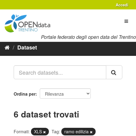
Salta
Accedi
al
contenuto
Toggl
naviga
Portale federato degli open data del Trentino
Dataset
Ordina per
6 dataset trovati
Formati:
XLS
Tag:
ramo edilizia