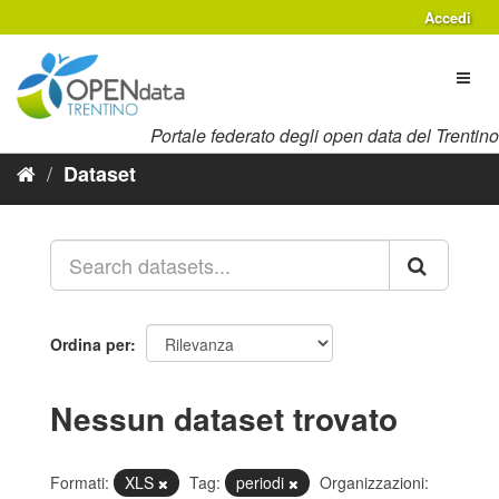
Salta
Accedi
al
contenuto
Toggl
naviga
Portale federato degli open data del Trentino
Dataset
Ordina per
Nessun dataset trovato
Formati:
XLS
Tag:
periodi
Organizzazioni: