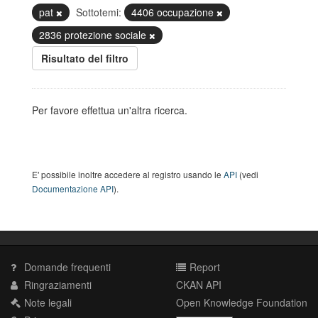
pat
Sottotemi:
4406 occupazione
2836 protezione sociale
Risultato del filtro
Per favore effettua un'altra ricerca.
E' possibile inoltre accedere al registro usando le
API
(vedi
Documentazione API
).
Domande frequenti
Report
Ringraziamenti
CKAN API
Note legali
Open Knowledge Foundation