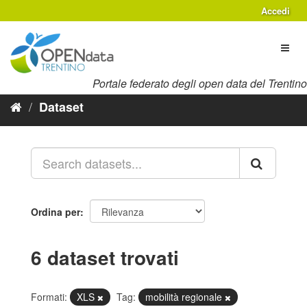
Salta
Accedi
al
contenuto
Toggl
naviga
Portale federato degli open data del Trentino
Dataset
Ordina per
6 dataset trovati
Formati:
XLS
Tag:
mobilità regionale