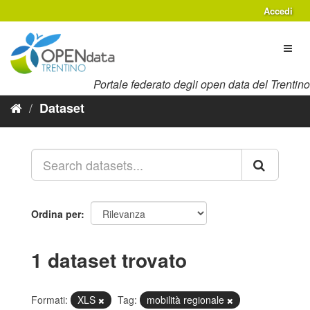
Salta
Accedi
al
contenuto
Toggl
naviga
Portale federato degli open data del Trentino
Dataset
Ordina per
1 dataset trovato
Formati:
XLS
Tag:
mobilità regionale