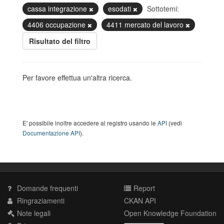
cassa integrazione
esodati
Sottotemi:
4406 occupazione
4411 mercato del lavoro
Risultato del filtro
Per favore effettua un'altra ricerca.
E' possibile inoltre accedere al registro usando le
API
(vedi
Documentazione API
).
Domande frequenti
Report
Ringraziamenti
CKAN API
Note legali
Open Knowledge Foundation