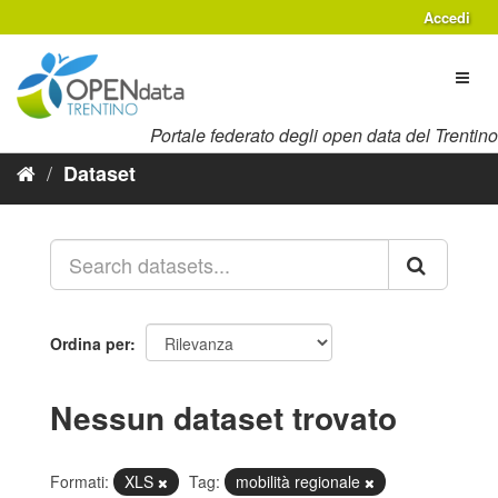
Salta
Accedi
al
contenuto
Toggl
naviga
Portale federato degli open data del Trentino
Dataset
Ordina per
Nessun dataset trovato
Formati:
XLS
Tag:
mobilità regionale