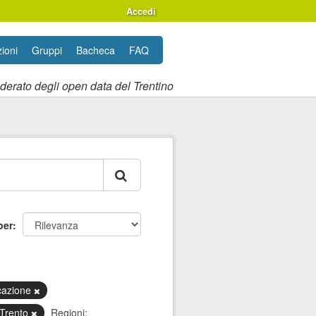
Accedi
ioni
Gruppi
Bacheca
FAQ
ederato degli open data del Trentino
per
icazione
 Trento
Regioni: