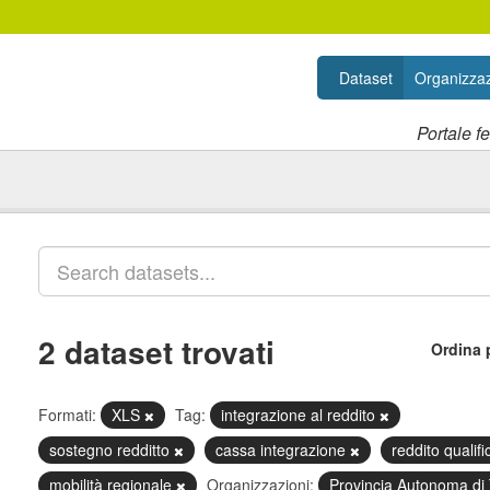
Dataset
Organizzaz
Portale f
2 dataset trovati
Ordina 
Formati:
XLS
Tag:
integrazione al reddito
sostegno redditto
cassa integrazione
reddito qualif
mobilità regionale
Organizzazioni:
Provincia Autonoma di