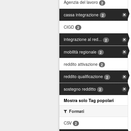
Agenzia del lavoro
2
cassa integrazione
2
CIGD
2
integrazione al red...
2
mobilità regionale
2
reddito attivazione
2
reddito qualificazione
2
sostegno redditto
2
Mostra solo Tag popolari
Formati
CSV
2