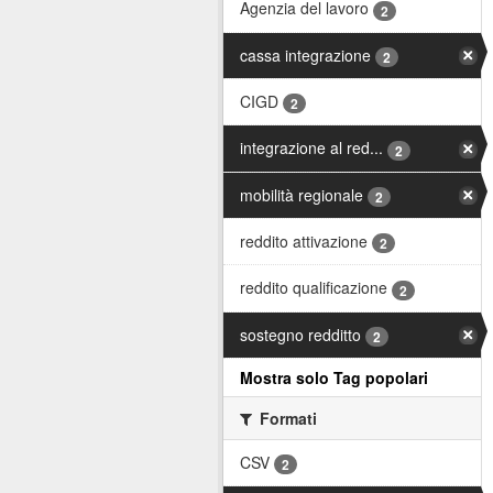
Agenzia del lavoro
2
cassa integrazione
2
CIGD
2
integrazione al red...
2
mobilità regionale
2
reddito attivazione
2
reddito qualificazione
2
sostegno redditto
2
Mostra solo Tag popolari
Formati
CSV
2