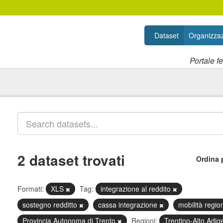
Dataset
Organizzaz
Portale f
2 dataset trovati
Ordina 
Formati:
XLS
Tag:
integrazione al reddito
sostegno redditto
cassa integrazione
mobilità regio
Provincia Autonoma di Trento
Regioni:
Trentino-Alto Adig