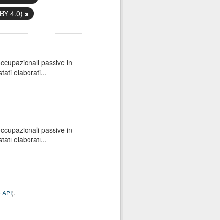
 BY 4.0)
 occupazionali passive in
ati elaborati...
 occupazionali passive in
ati elaborati...
 API
).