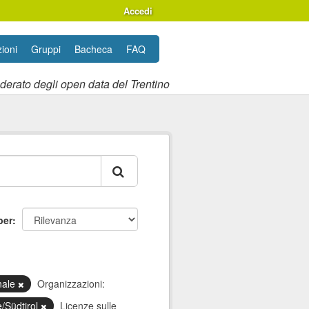
Accedi
ioni
Gruppi
Bacheca
FAQ
ederato degli open data del Trentino
per
nale
Organizzazioni:
e/Südtirol
Licenze sulle