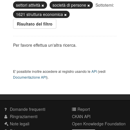
settori attività
società di persone
Sottotemi:
1621 struttura economica
Risultato del filtro
Per favore effettua un'altra ricerca.
E' possibile inoltre accedere al registro usando le
API
(vedi
Documentazione API
).
Domande frequenti
Report
Ringraziamenti
CKAN API
Note legali
Open Knowledge Foundation