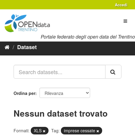
Salta
Accedi
al
contenuto
Toggl
naviga
Portale federato degli open data del Trentino
Dataset
Ordina per
Nessun dataset trovato
Formati:
XLS
Tag:
imprese cessate