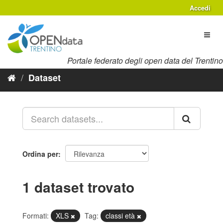
Salta
Accedi
al
contenuto
Toggl
naviga
Portale federato degli open data del Trentino
Dataset
Ordina per
1 dataset trovato
Formati:
XLS
Tag:
classi età