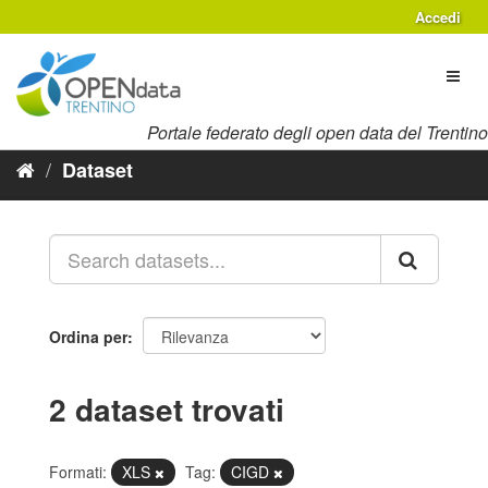
Salta
Accedi
al
contenuto
Toggl
naviga
Portale federato degli open data del Trentino
Dataset
Ordina per
2 dataset trovati
Formati:
XLS
Tag:
CIGD