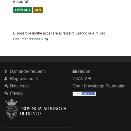
elaborati...
Excel XLS
CSV
E' possibile inoltre accedere al registro usando le
API
(vedi
Documentazione API
).
Domande frequenti
Report
Ringraziamenti
CKAN API
Note legali
Open Knowledge Foundation
Privacy