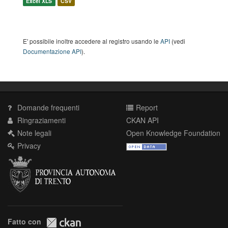
Excel XLS
CSV
E' possibile inoltre accedere al registro usando le
API
(vedi
Documentazione API
).
Domande frequenti
Report
Ringraziamenti
CKAN API
Note legali
Open Knowledge Foundation
Privacy
Fatto con