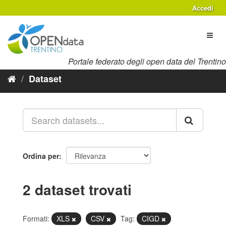
Salta
Accedi
al
contenuto
Toggl
naviga
Portale federato degli open data del Trentino
Dataset
Ordina per
2 dataset trovati
Formati:
XLS
CSV
Tag:
CIGD