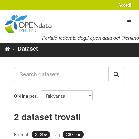
Salta
Accedi
al
contenuto
Toggl
naviga
Portale federato degli open data del Trentino
Dataset
Ordina per
2 dataset trovati
Formati:
XLS
Tag:
CIGD