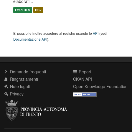
elaborati...
Excel XLS
CSV
E' possibile inoltre accedere al registro usando le
API
(vedi
Documentazione API
).
Domande frequenti
Report
Ringraziamenti
CKAN API
Note legali
Open Knowledge Foundation
Privacy