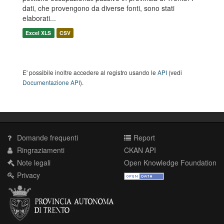
dati, che provengono da diverse fonti, sono stati
elaborati...
Excel XLS
CSV
E' possibile inoltre accedere al registro usando le
API
(vedi
Documentazione API
).
Domande frequenti
Report
Ringraziamenti
CKAN API
Note legali
Open Knowledge Foundation
Privacy