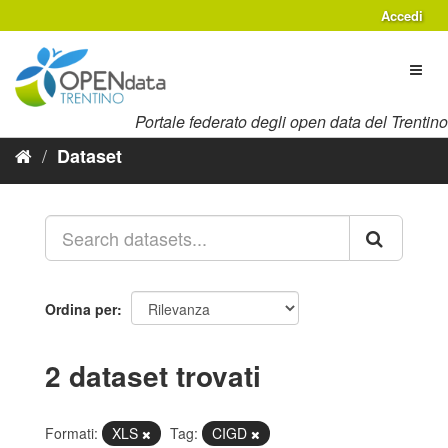
Salta
Accedi
al
contenuto
Toggl
naviga
Portale federato degli open data del Trentino
Dataset
Ordina per
2 dataset trovati
Formati:
XLS
Tag:
CIGD