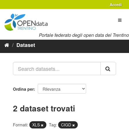
Salta
Accedi
al
contenuto
Toggl
naviga
Portale federato degli open data del Trentino
Dataset
Ordina per
2 dataset trovati
Formati:
XLS
Tag:
CIGD