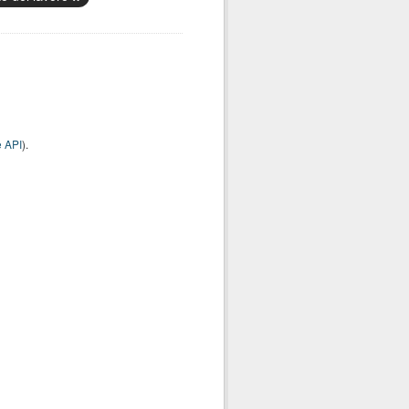
 API
).