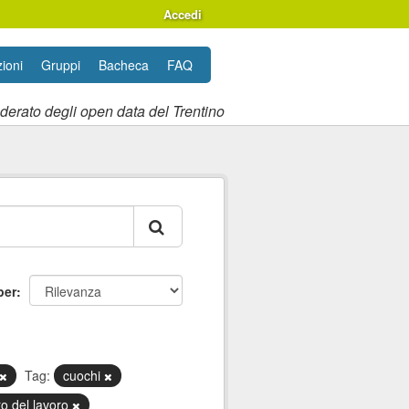
Accedi
ioni
Gruppi
Bacheca
FAQ
ederato degli open data del Trentino
per
Tag:
cuochi
o del lavoro