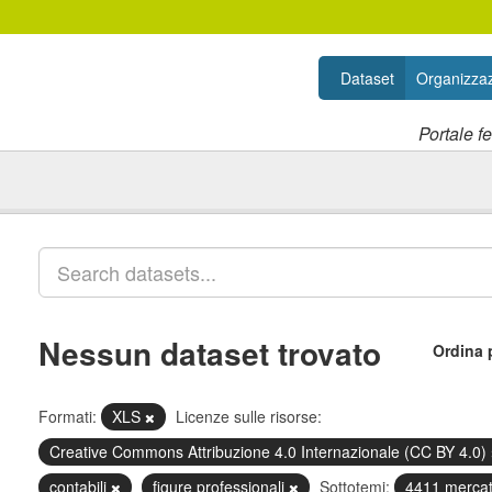
Dataset
Organizzaz
Portale f
Nessun dataset trovato
Ordina 
Formati:
XLS
Licenze sulle risorse:
Creative Commons Attribuzione 4.0 Internazionale (CC BY 4.0)
contabili
figure professionali
Sottotemi:
4411 mercat