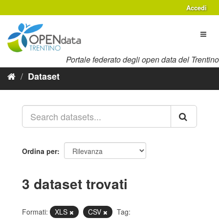
Salta
Accedi
al
contenuto
Toggl
naviga
Portale federato degli open data del Trentino
Dataset
Ordina per
3 dataset trovati
Formati:
XLS
CSV
Tag: