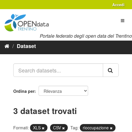
Salta
Accedi
al
contenuto
Toggl
naviga
Portale federato degli open data del Trentino
Dataset
Ordina per
3 dataset trovati
Formati:
XLS
CSV
Tag:
rioccupazione