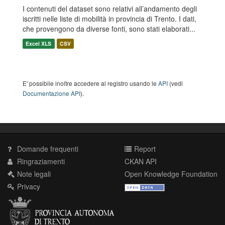
I contenuti del dataset sono relativi all’andamento degli
iscritti nelle liste di mobilità in provincia di Trento. I dati,
che provengono da diverse fonti, sono stati elaborati...
Excel XLS
CSV
E' possibile inoltre accedere al registro usando le
API
(vedi
Documentazione API
).
Domande frequenti
Report
Ringraziamenti
CKAN API
Note legali
Open Knowledge Foundation
Privacy