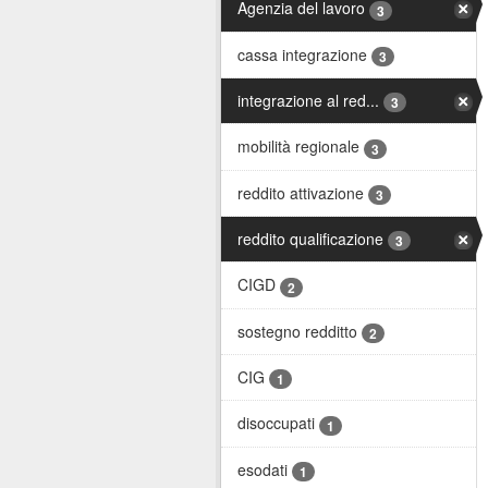
Agenzia del lavoro
3
cassa integrazione
3
integrazione al red...
3
mobilità regionale
3
reddito attivazione
3
reddito qualificazione
3
CIGD
2
sostegno redditto
2
CIG
1
disoccupati
1
esodati
1