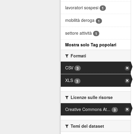
lavoratori sospesi
1
mobilità deroga
1
settore attività
1
Mostra solo Tag popolari
Formati
CSV
3
XLS
3
Licenze sulle risorse
Creative Commons At...
3
Temi del dataset