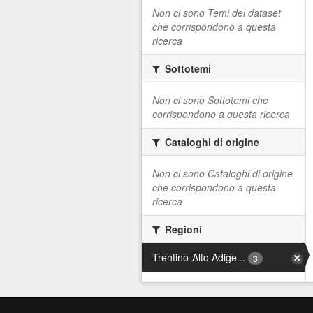
Non ci sono Temi del dataset
che corrispondono a questa
ricerca
Sottotemi
Non ci sono Sottotemi che
corrispondono a questa ricerca
Cataloghi di origine
Non ci sono Cataloghi di origine
che corrispondono a questa
ricerca
Regioni
Trentino-Alto Adige...
3