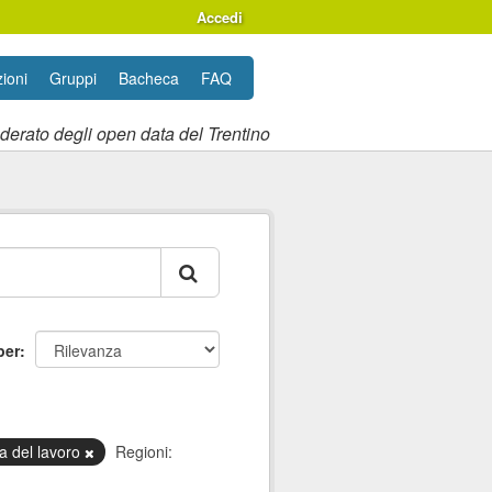
Accedi
ioni
Gruppi
Bacheca
FAQ
ederato degli open data del Trentino
per
a del lavoro
Regioni: