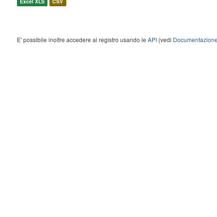
Excel XLS
CSV
E' possibile inoltre accedere al registro usando le
API
(vedi
Documentazione