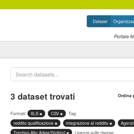
Dataset
Organizzaz
Portale f
3 dataset trovati
Ordina 
Formati:
XLS
CSV
Tag:
reddito qualificazione
integrazione al reddito
Agenzi
Trentino-Alto Adige/Südtirol
Licenze sulle risorse: