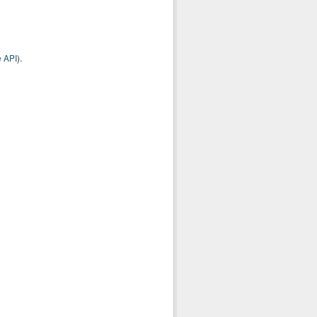
 API
).