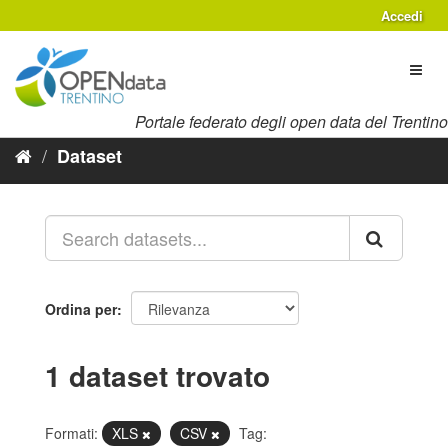
Salta
Accedi
al
contenuto
Toggl
naviga
Portale federato degli open data del Trentino
Dataset
Ordina per
1 dataset trovato
Formati:
XLS
CSV
Tag: