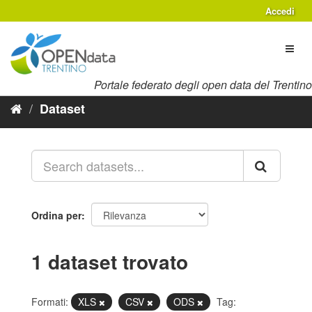
Salta
Accedi
al
contenuto
Toggl
naviga
Portale federato degli open data del Trentino
Dataset
Ordina per
1 dataset trovato
Formati:
XLS
CSV
ODS
Tag: