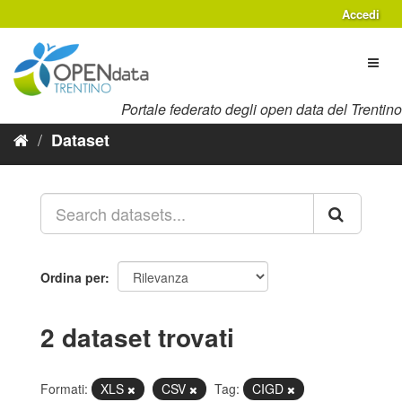
Salta
Accedi
al
contenuto
Toggl
naviga
Portale federato degli open data del Trentino
Dataset
Ordina per
2 dataset trovati
Formati:
XLS
CSV
Tag:
CIGD