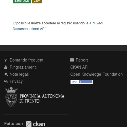
Excel XLS
CSV
E' possibile inoltre accedere al registro usando le
API
(vedi
Documentazione API
).
Domande frequenti
Report
Ringraziamenti
CKAN API
Note legali
Open Knowledge Foundation
Privacy
Fatto con