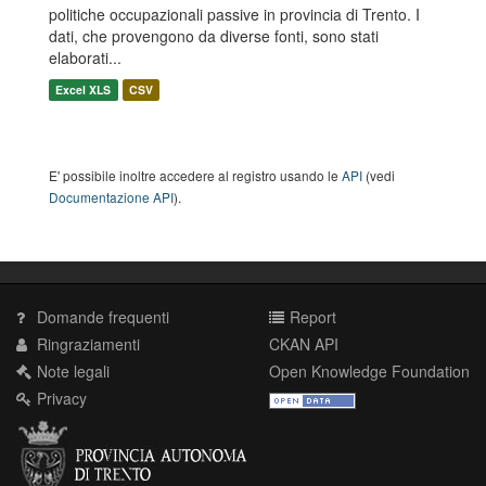
politiche occupazionali passive in provincia di Trento. I
dati, che provengono da diverse fonti, sono stati
elaborati...
Excel XLS
CSV
E' possibile inoltre accedere al registro usando le
API
(vedi
Documentazione API
).
Domande frequenti
Report
Ringraziamenti
CKAN API
Note legali
Open Knowledge Foundation
Privacy