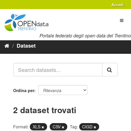
Salta
Accedi
al
contenuto
Toggl
naviga
Portale federato degli open data del Trentino
Dataset
Ordina per
2 dataset trovati
Formati:
XLS
CSV
Tag:
CIGD