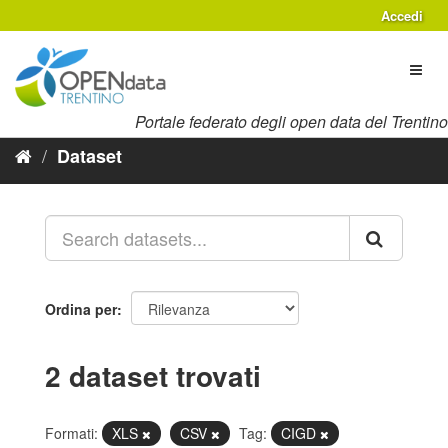
Salta
Accedi
al
contenuto
Toggl
naviga
Portale federato degli open data del Trentino
Dataset
Ordina per
2 dataset trovati
Formati:
XLS
CSV
Tag:
CIGD