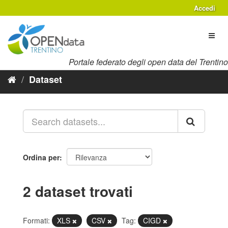
Salta
Accedi
al
contenuto
Toggl
naviga
Portale federato degli open data del Trentino
Dataset
Ordina per
2 dataset trovati
Formati:
XLS
CSV
Tag:
CIGD