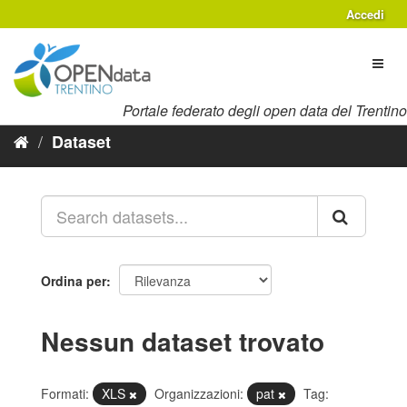
Salta
Accedi
al
contenuto
Toggl
naviga
Portale federato degli open data del Trentino
Dataset
Ordina per
Nessun dataset trovato
Formati:
XLS
Organizzazioni:
pat
Tag: