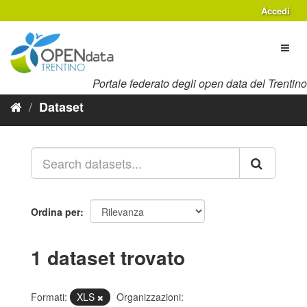
Salta
Accedi
al
contenuto
Toggl
naviga
Portale federato degli open data del Trentino
Dataset
Ordina per
1 dataset trovato
Formati:
XLS
Organizzazioni: