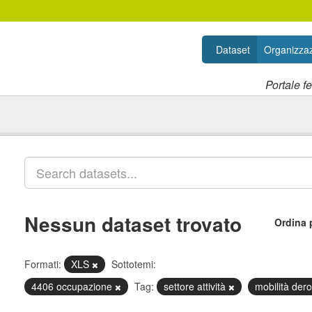
Dataset
Organizzaz
Portale f
Nessun dataset trovato
Ordina 
Formati:
XLS
Sottotemi:
4406 occupazione
Tag:
settore attività
mobilità der