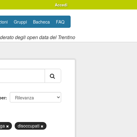
Accedi
ioni
Gruppi
Bacheca
FAQ
ederato degli open data del Trentino
per
oga
disoccupati