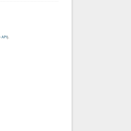
 API
).