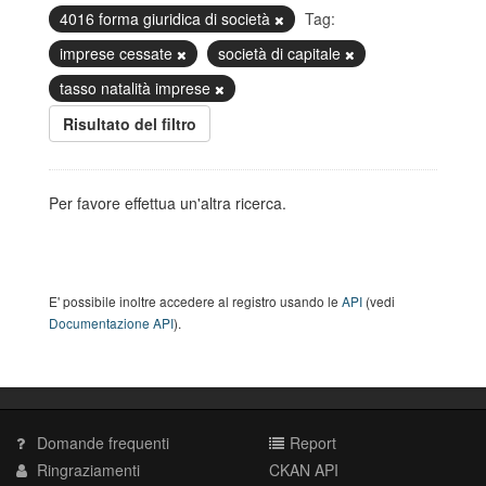
4016 forma giuridica di società
Tag:
imprese cessate
società di capitale
tasso natalità imprese
Risultato del filtro
Per favore effettua un'altra ricerca.
E' possibile inoltre accedere al registro usando le
API
(vedi
Documentazione API
).
Domande frequenti
Report
Ringraziamenti
CKAN API