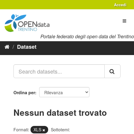
Salta
Accedi
al
contenuto
Toggl
naviga
Portale federato degli open data del Trentino
Dataset
Ordina per
Nessun dataset trovato
Formati:
XLS
Sottotemi: