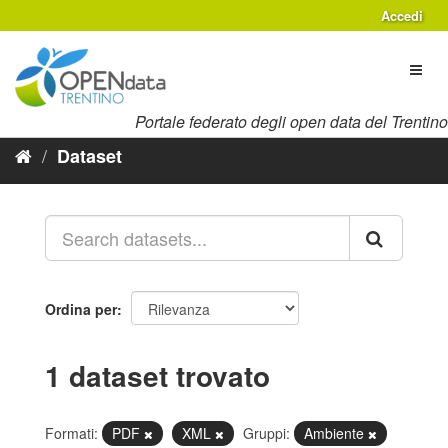
Salta
Accedi
al
contenuto
Toggl
naviga
Portale federato degli open data del Trentino
Dataset
Ordina per
1 dataset trovato
Formati:
PDF
XML
Gruppi:
Ambiente