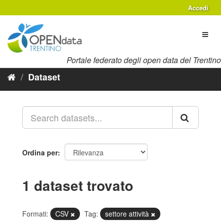
Salta
Accedi
al
contenuto
Toggl
naviga
Portale federato degli open data del Trentino
Dataset
Ordina per
1 dataset trovato
Formati:
CSV
Tag:
settore attività