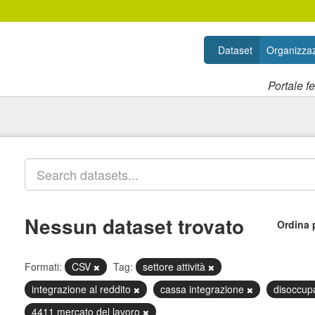
Dataset
Organizzaz
Portale f
Nessun dataset trovato
Ordina 
Formati:
CSV
Tag:
settore attività
integrazione al reddito
cassa integrazione
disoccup
4411 mercato del lavoro