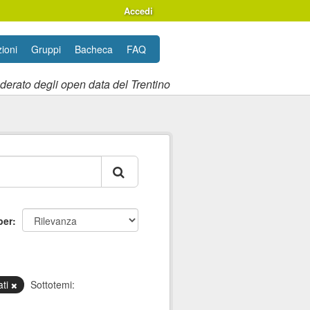
Accedi
ioni
Gruppi
Bacheca
FAQ
ederato degli open data del Trentino
per
ati
Sottotemi: