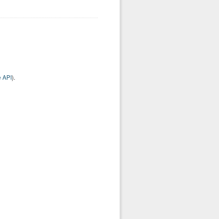
 API
).