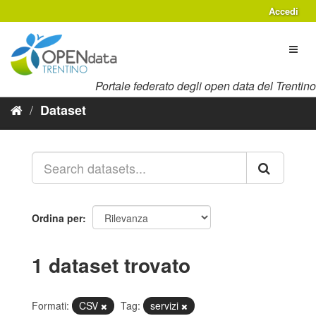
Salta
Accedi
al
contenuto
Toggl
naviga
Portale federato degli open data del Trentino
Dataset
Ordina per
1 dataset trovato
Formati:
CSV
Tag:
servizi