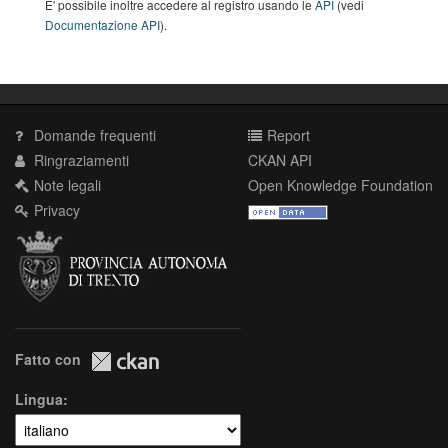
E' possibile inoltre accedere al registro usando le
API
(vedi
Documentazione API
).
Domande frequenti
Report
Ringraziamenti
CKAN API
Note legali
Open Knowledge Foundation
Privacy
Fatto con
Lingua