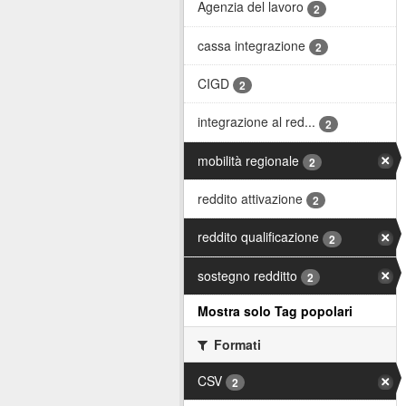
Agenzia del lavoro
2
cassa integrazione
2
CIGD
2
integrazione al red...
2
mobilità regionale
2
reddito attivazione
2
reddito qualificazione
2
sostegno redditto
2
Mostra solo Tag popolari
Formati
CSV
2