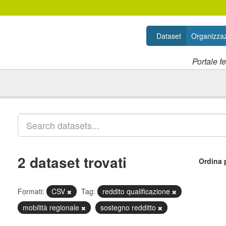
Dataset
Organizzaz
Portale f
2 dataset trovati
Ordina 
Formati:
CSV
Tag:
reddito qualificazione
mobilità regionale
sostegno redditto