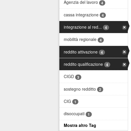
Agenzia del lavoro
4
cassa integrazione
4
integrazione al red...
4
mobilità regionale
4
reddito attivazione
4
reddito qualificazione
4
CIGD
3
sostegno redditto
2
CIG
1
disoccupati
1
Mostra altro Tag