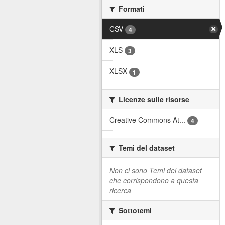
Formati
CSV
4
XLS
3
XLSX
1
Licenze sulle risorse
Creative Commons At...
4
Temi del dataset
Non ci sono Temi del dataset
che corrispondono a questa
ricerca
Sottotemi