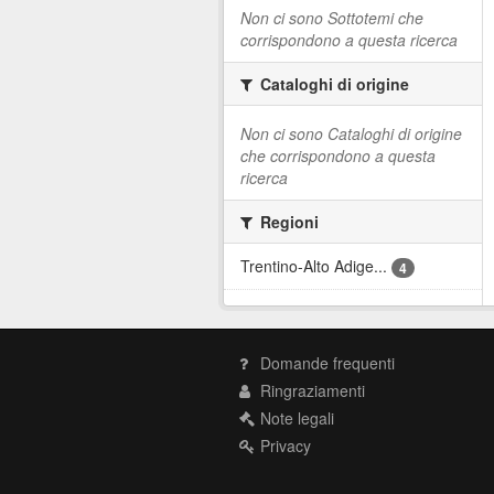
Non ci sono Sottotemi che
corrispondono a questa ricerca
Cataloghi di origine
Non ci sono Cataloghi di origine
che corrispondono a questa
ricerca
Regioni
Trentino-Alto Adige...
4
Domande frequenti
Ringraziamenti
Note legali
Privacy