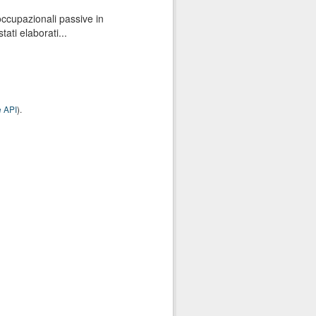
 occupazionali passive in
ati elaborati...
 API
).