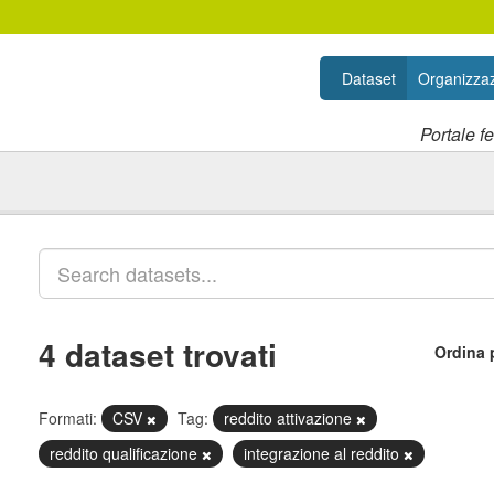
Dataset
Organizzaz
Portale f
4 dataset trovati
Ordina 
Formati:
CSV
Tag:
reddito attivazione
reddito qualificazione
integrazione al reddito