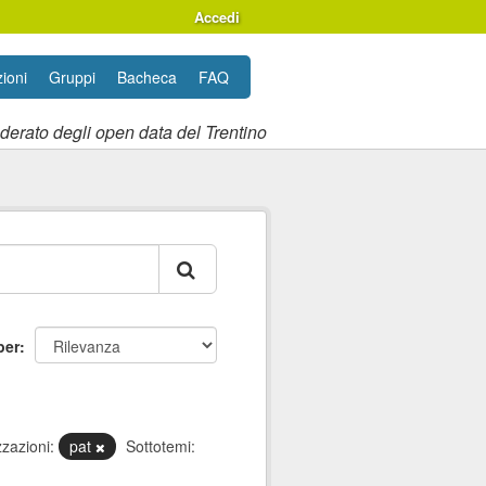
Accedi
ioni
Gruppi
Bacheca
FAQ
ederato degli open data del Trentino
per
zazioni:
pat
Sottotemi: