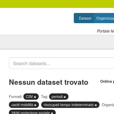
Dataset
Organizzaz
Portale f
Nessun dataset trovato
Ordina 
Formati:
CSV
Tag:
periodi
usciti mobilità
rioccupati tempo indeterminato
Organiz
2836 protezione sociale