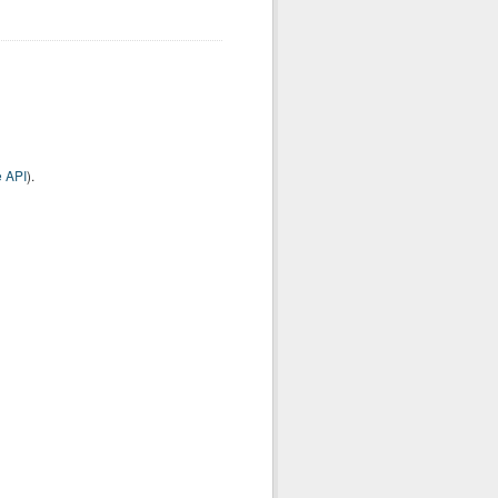
 API
).