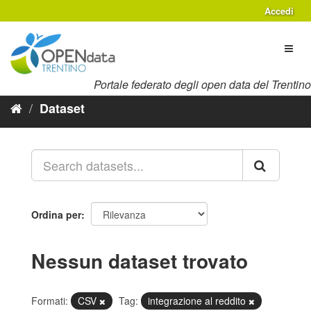
Salta
Accedi
al
contenuto
Toggl
naviga
Portale federato degli open data del Trentino
Dataset
Ordina per
Nessun dataset trovato
Formati:
CSV
Tag:
integrazione al reddito