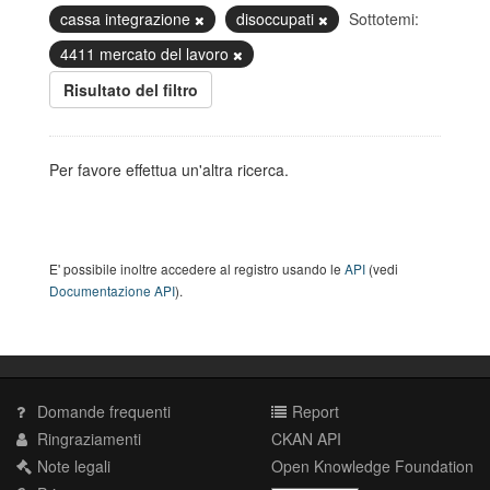
cassa integrazione
disoccupati
Sottotemi:
4411 mercato del lavoro
Risultato del filtro
Per favore effettua un'altra ricerca.
E' possibile inoltre accedere al registro usando le
API
(vedi
Documentazione API
).
Domande frequenti
Report
Ringraziamenti
CKAN API
Note legali
Open Knowledge Foundation