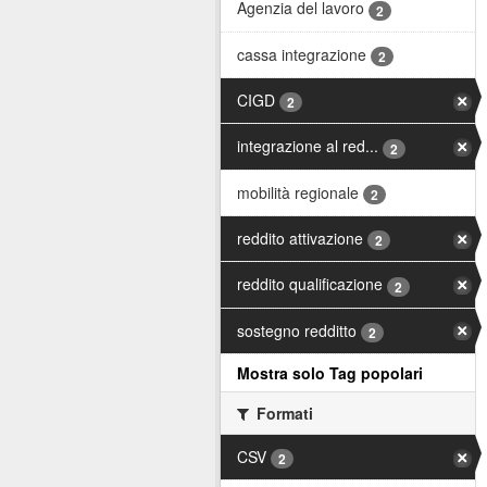
Agenzia del lavoro
2
cassa integrazione
2
CIGD
2
integrazione al red...
2
mobilità regionale
2
reddito attivazione
2
reddito qualificazione
2
sostegno redditto
2
Mostra solo Tag popolari
Formati
CSV
2