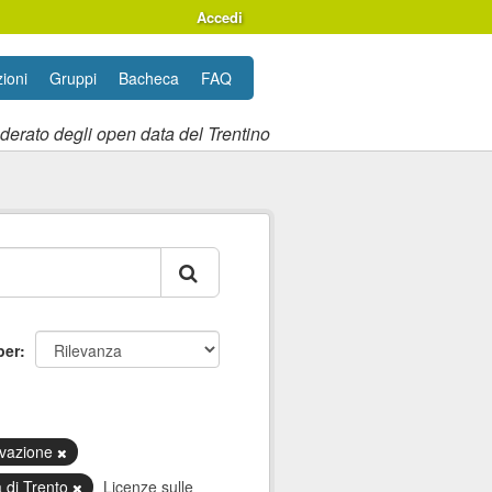
Accedi
ioni
Gruppi
Bacheca
FAQ
ederato degli open data del Trentino
per
tivazione
 di Trento
Licenze sulle