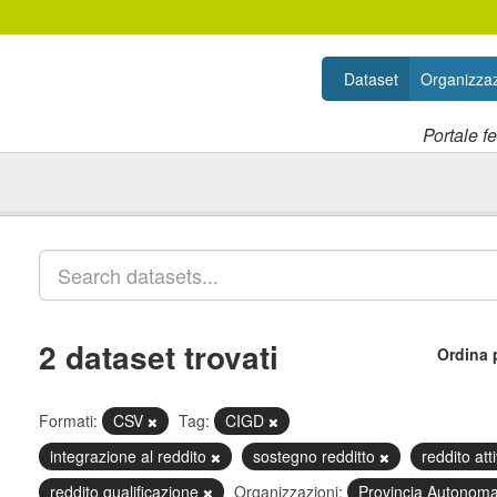
Dataset
Organizzaz
Portale f
2 dataset trovati
Ordina 
Formati:
CSV
Tag:
CIGD
integrazione al reddito
sostegno redditto
reddito at
reddito qualificazione
Organizzazioni:
Provincia Autonoma