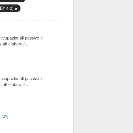
 BY 4.0)
 occupazionali passive in
ati elaborati...
 occupazionali passive in
ati elaborati...
 API
).