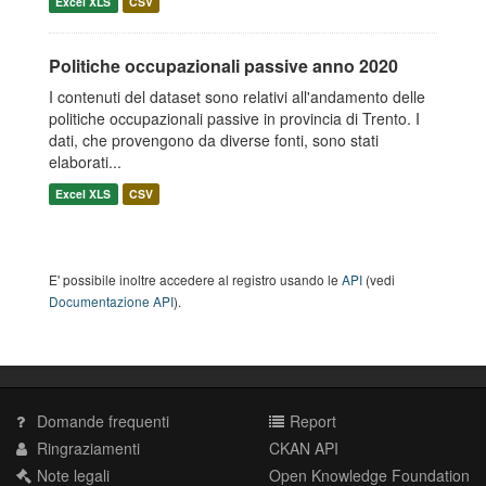
Excel XLS
CSV
Politiche occupazionali passive anno 2020
I contenuti del dataset sono relativi all'andamento delle
politiche occupazionali passive in provincia di Trento. I
dati, che provengono da diverse fonti, sono stati
elaborati...
Excel XLS
CSV
E' possibile inoltre accedere al registro usando le
API
(vedi
Documentazione API
).
Domande frequenti
Report
Ringraziamenti
CKAN API
Note legali
Open Knowledge Foundation