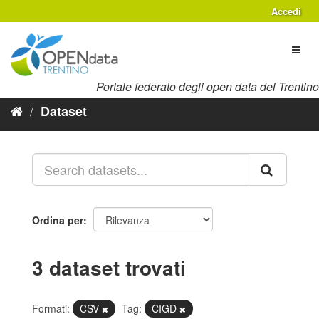
Salta
Accedi
al
contenuto
Toggl
naviga
Portale federato degli open data del Trentino
Dataset
Ordina per
3 dataset trovati
Formati:
CSV
Tag:
CIGD