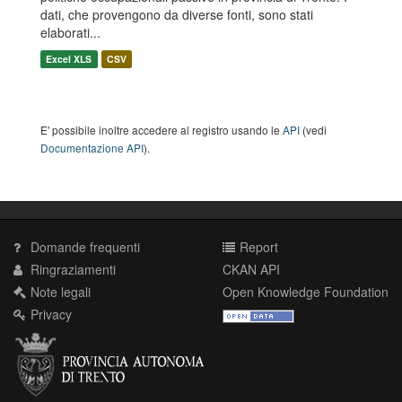
dati, che provengono da diverse fonti, sono stati
elaborati...
Excel XLS
CSV
E' possibile inoltre accedere al registro usando le
API
(vedi
Documentazione API
).
Domande frequenti
Report
Ringraziamenti
CKAN API
Note legali
Open Knowledge Foundation
Privacy