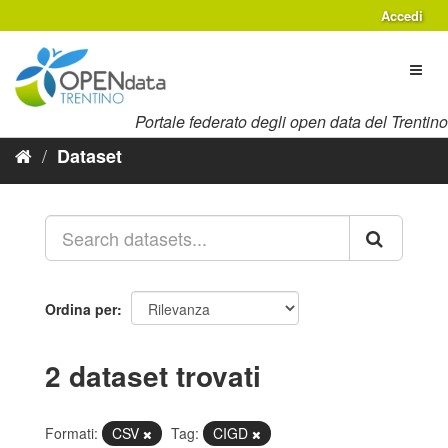
Salta
Accedi
al
contenuto
Toggl
naviga
Portale federato degli open data del Trentino
Dataset
Ordina per
2 dataset trovati
Formati:
CSV
Tag:
CIGD