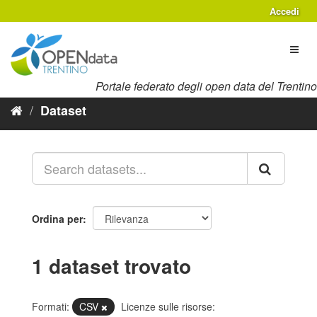
Salta
Accedi
al
contenuto
Toggl
naviga
Portale federato degli open data del Trentino
Dataset
Ordina per
1 dataset trovato
Formati:
CSV
Licenze sulle risorse: