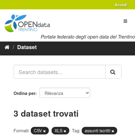
Salta
Accedi
al
contenuto
Toggl
naviga
Portale federato degli open data del Trentino
Dataset
Ordina per
3 dataset trovati
Formati:
CSV
XLS
Tag:
assunti iscritti