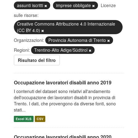
assunti iscritti
imprese obbligate
Licenze
sulle risorse:
Creative Commons Attribuzione 4.0 Internazionale
(CC BY 4.0)
Organizzazioni:
Provincia Autonoma di Trento
Regioni:
Trentino-Alto Adige/Südtirol
Risultato del filtro
Occupazione lavoratori disabili anno 2019
I contenuti del dataset sono relativi all'andamento
dell'occupazione dei lavoratori disabili in provincia di
Trento. I dati, che provengono da diverse fonti, sono
stati...
Excel XLS
CSV
Occupazione lavoratori disabili anno 2020