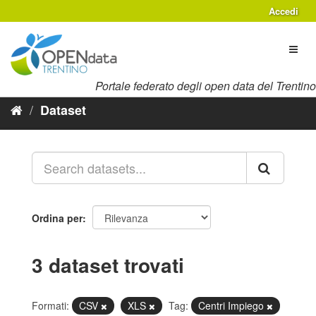
Salta
Accedi
al
contenuto
Toggl
naviga
Portale federato degli open data del Trentino
Dataset
Ordina per
3 dataset trovati
Formati:
CSV
XLS
Tag:
Centri Impiego