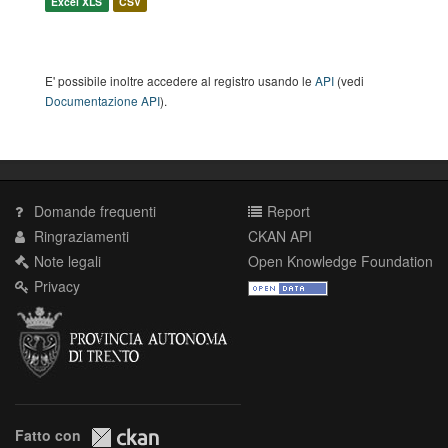
Excel XLS
CSV
E' possibile inoltre accedere al registro usando le
API
(vedi
Documentazione API
).
Domande frequenti
Report
Ringraziamenti
CKAN API
Note legali
Open Knowledge Foundation
Privacy
Fatto con