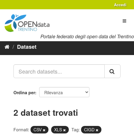
Salta
Accedi
al
contenuto
Toggl
naviga
Portale federato degli open data del Trentino
Dataset
Ordina per
2 dataset trovati
Formati:
CSV
XLS
Tag:
CIGD