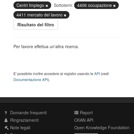
Centri Impiego
Sottotemi:
4406 occupazione
4411 mercato del lavoro
Risultato del filtro
Per favore effettua un'altra ricerca.
E' possibile inoltre accedere al registro usando le
API
(vedi
Documentazione API
).
Domande frequenti
Report
Ringraziamenti
CKAN API
Note legali
Open Knowledge Foundation