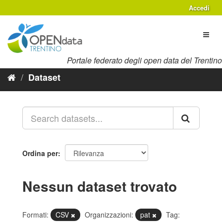
Salta
Accedi
al
contenuto
Toggl
naviga
Portale federato degli open data del Trentino
Dataset
Ordina per
Nessun dataset trovato
Formati:
CSV
Organizzazioni:
pat
Tag: