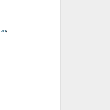
 API
).