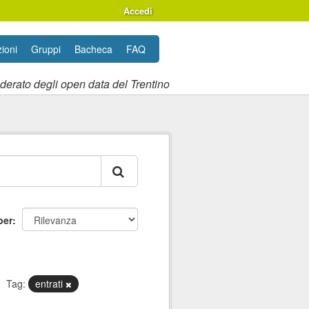
Accedi
ioni
Gruppi
Bacheca
FAQ
ederato degli open data del Trentino
per
Tag:
entrati