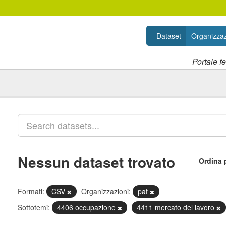
Dataset
Organizzaz
Portale f
Nessun dataset trovato
Ordina 
Formati:
CSV
Organizzazioni:
pat
Sottotemi:
4406 occupazione
4411 mercato del lavoro