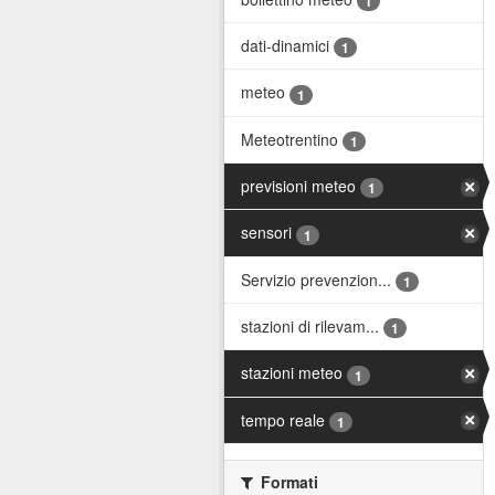
1
dati-dinamici
1
meteo
1
Meteotrentino
1
previsioni meteo
1
sensori
1
Servizio prevenzion...
1
stazioni di rilevam...
1
stazioni meteo
1
tempo reale
1
Formati