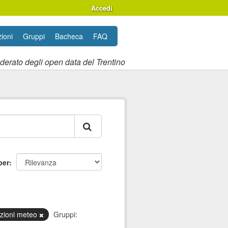
Accedi
ioni
Gruppi
Bacheca
FAQ
ederato degli open data del Trentino
per
azioni meteo
Gruppi: