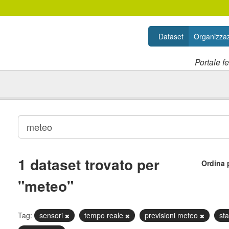
Dataset
Organizzaz
Portale f
1 dataset trovato per
Ordina 
"meteo"
Tag:
sensori
tempo reale
previsioni meteo
st