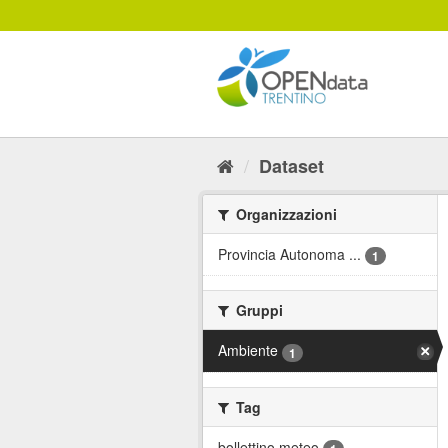
Salta
al
contenuto
Dataset
Organizzazioni
Provincia Autonoma ...
1
Gruppi
Ambiente
1
Tag
bollettino meteo