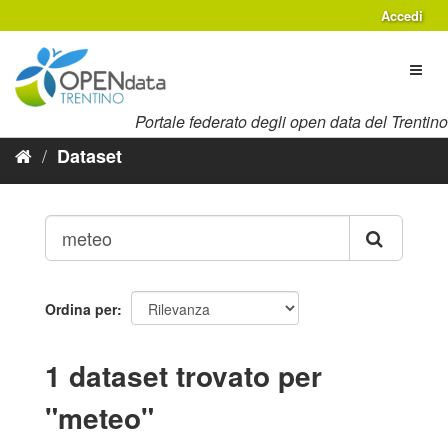
Salta
Accedi
al
contenuto
Toggl
naviga
Portale federato degli open data del Trentino
Dataset
Ordina per
1 dataset trovato per
"meteo"