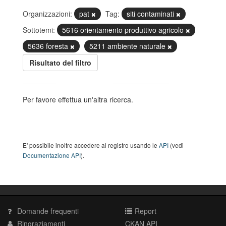
Organizzazioni:
pat
Tag:
siti contaminati
Sottotemi:
5616 orientamento produttivo agricolo
5636 foresta
5211 ambiente naturale
Risultato del filtro
Per favore effettua un'altra ricerca.
E' possibile inoltre accedere al registro usando le
API
(vedi
Documentazione API
).
Domande frequenti
Report
Ringraziamenti
CKAN API