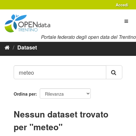
Salta
Accedi
al
contenuto
Toggl
naviga
Portale federato degli open data del Trentino
Dataset
Ordina per
Nessun dataset trovato
per "meteo"