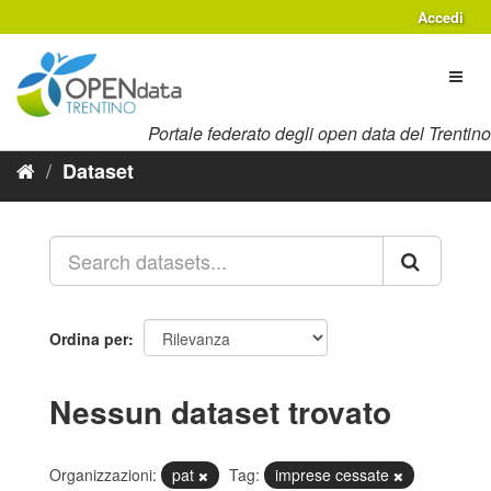
Salta
Accedi
al
contenuto
Toggl
naviga
Portale federato degli open data del Trentino
Dataset
Ordina per
Nessun dataset trovato
Organizzazioni:
pat
Tag:
imprese cessate