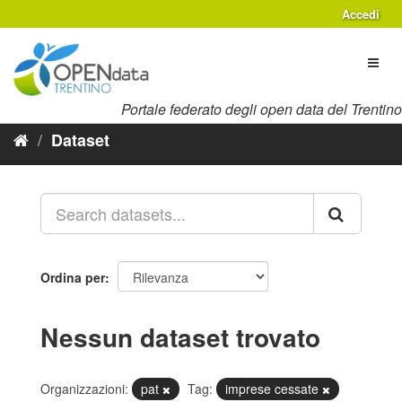
Salta
Accedi
al
contenuto
Toggl
naviga
Portale federato degli open data del Trentino
Dataset
Ordina per
Nessun dataset trovato
Organizzazioni:
pat
Tag:
imprese cessate