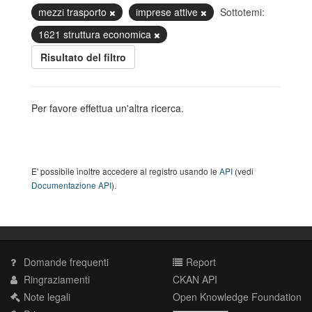
mezzi trasporto
imprese attive
Sottotemi:
1621 struttura economica
Risultato del filtro
Per favore effettua un'altra ricerca.
E' possibile inoltre accedere al registro usando le
API
(vedi
Documentazione API
).
Domande frequenti
Report
Ringraziamenti
CKAN API
Note legali
Open Knowledge Foundation